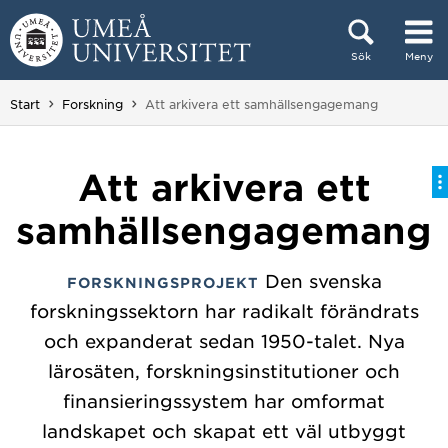
Hoppa direkt till innehållet
Sök
Meny
Huvudmenyn dold.
Du är här:
Start
Forskning
Att arkivera ett samhällsengagemang
Att arkivera ett
samhällsengagemang
Den svenska
FORSKNINGSPROJEKT
forskningssektorn har radikalt förändrats
och expanderat sedan 1950-talet. Nya
lärosäten, forskningsinstitutioner och
finansieringssystem har omformat
landskapet och skapat ett väl utbyggt