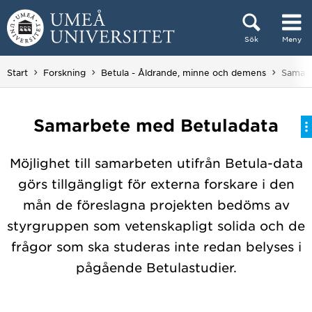
Hoppa direkt till innehållet
Sök
Meny
Huvudmenyn dold.
Du är h
Start
Forskning
Betula - Åldrande, minne och demens
Samarb
Samarbete med Betuladata
Möjlighet till samarbeten utifrån Betula-data
görs tillgängligt för externa forskare i den
mån de föreslagna projekten bedöms av
styrgruppen som vetenskapligt solida och de
frågor som ska studeras inte redan belyses i
pågående Betulastudier.