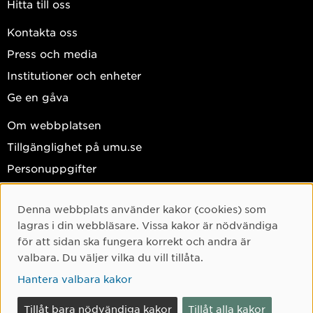
Hitta till oss
Kontakta oss
Press och media
Institutioner och enheter
Ge en gåva
Om webbplatsen
Tillgänglighet på umu.se
Personuppgifter
Hantera kakor
Denna webbplats använder kakor (cookies) som
Facebook
Cookie-samtycke
lagras i din webbläsare. Vissa kakor är nödvändiga
Instagram
för att sidan ska fungera korrekt och andra är
valbara. Du väljer vilka du vill tillåta.
TikTok
Hantera valbara kakor
Youtube
LinkedIn
Tillåt bara nödvändiga kakor
Tillåt alla kakor