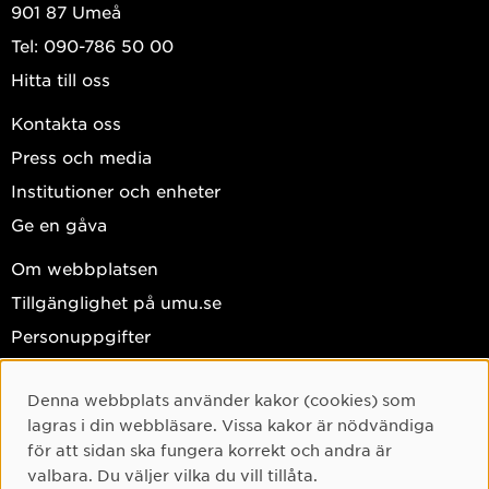
901 87 Umeå
Tel: 090-786 50 00
Hitta till oss
Kontakta oss
Press och media
Institutioner och enheter
Ge en gåva
Om webbplatsen
Tillgänglighet på umu.se
Personuppgifter
Hantera kakor
Denna webbplats använder kakor (cookies) som
Facebook
Cookie-samtycke
lagras i din webbläsare. Vissa kakor är nödvändiga
Instagram
för att sidan ska fungera korrekt och andra är
valbara. Du väljer vilka du vill tillåta.
TikTok