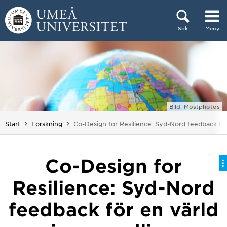
Hoppa direkt till innehållet
Sök
Meny
Huvudmenyn dold.
Bild: Mostphotos
Du är här:
Start
Forskning
Co-Design for Resilience: Syd-Nord feedback för
Co-Design for
Resilience: Syd-Nord
feedback för en värld