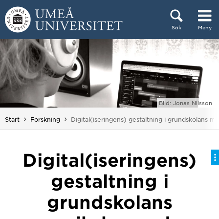
Hoppa direkt till innehållet
Sök
Meny
Huvudmenyn dold.
Bild: Jonas Nilsson
Du är här:
Start
Forskning
Digital(iseringens) gestaltning i grundskolans 
Digital(iseringens)
gestaltning i
grundskolans