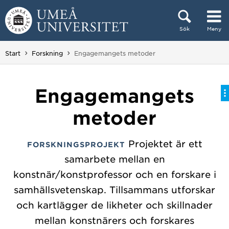
Hoppa direkt till innehållet
Sök
Meny
Huvudmenyn dold.
Du är här:
Start
Forskning
Engagemangets metoder
Engagemangets
metoder
Projektet är ett
FORSKNINGSPROJEKT
samarbete mellan en
konstnär/konstprofessor och en forskare i
samhällsvetenskap. Tillsammans utforskar
och kartlägger de likheter och skillnader
mellan konstnärers och forskares