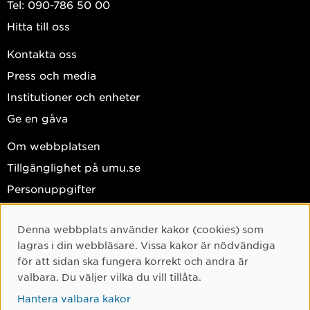
Tel: 090-786 50 00
Hitta till oss
Kontakta oss
Press och media
Institutioner och enheter
Ge en gåva
Om webbplatsen
Tillgänglighet på umu.se
Personuppgifter
Hantera kakor
Denna webbplats använder kakor (cookies) som
Facebook
Cookie-samtycke
lagras i din webbläsare. Vissa kakor är nödvändiga
Instagram
för att sidan ska fungera korrekt och andra är
valbara. Du väljer vilka du vill tillåta.
TikTok
Hantera valbara kakor
Youtube