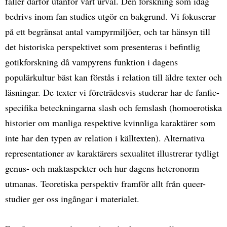
faller därför utanför vårt urval. Den forskning som idag
bedrivs inom fan studies utgör en bakgrund. Vi fokuserar
på ett begränsat antal vampyrmiljöer, och tar hänsyn till
det historiska perspektivet som presenteras i befintlig
gotikforskning då vampyrens funktion i dagens
populärkultur bäst kan förstås i relation till äldre texter och
läsningar. De texter vi företrädesvis studerar har de fanfic-
specifika beteckningarna slash och femslash (homoerotiska
historier om manliga respektive kvinnliga karaktärer som
inte har den typen av relation i källtexten). Alternativa
representationer av karaktärers sexualitet illustrerar tydligt
genus- och maktaspekter och hur dagens heteronorm
utmanas. Teoretiska perspektiv framför allt från queer-
studier ger oss ingångar i materialet.