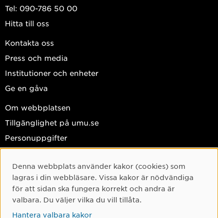
Tel: 090-786 50 00
Hitta till oss
Kontakta oss
Press och media
Institutioner och enheter
Ge en gåva
Om webbplatsen
Tillgänglighet på umu.se
Personuppgifter
Hantera kakor
Denna webbplats använder kakor (cookies) som
Facebook
Cookie-samtycke
lagras i din webbläsare. Vissa kakor är nödvändiga
Instagram
för att sidan ska fungera korrekt och andra är
valbara. Du väljer vilka du vill tillåta.
TikTok
Hantera valbara kakor
Youtube