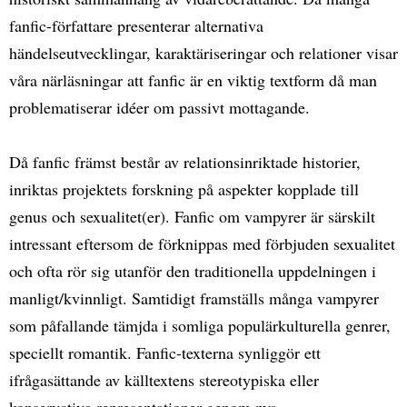
fanfic-författare presenterar alternativa
händelseutvecklingar, karaktäriseringar och relationer visar
våra närläsningar att fanfic är en viktig textform då man
problematiserar idéer om passivt mottagande.
Då fanfic främst består av relationsinriktade historier,
inriktas projektets forskning på aspekter kopplade till
genus och sexualitet(er). Fanfic om vampyrer är särskilt
intressant eftersom de förknippas med förbjuden sexualitet
och ofta rör sig utanför den traditionella uppdelningen i
manligt/kvinnligt. Samtidigt framställs många vampyrer
som påfallande tämjda i somliga populärkulturella genrer,
speciellt romantik. Fanfic-texterna synliggör ett
ifrågasättande av källtextens stereotypiska eller
konservativa representationer genom nya