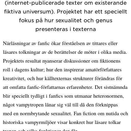
(internet-publicerade texter om existerande
fiktiva universum). Projektet har ett speciellt
fokus på hur sexualitet och genus
presenteras i texterna
Närläsningar av fanfic ökar förståelsen av tittares eller
läsares tolkningar av de berättelser de möter i olika media.
Projektets resultat nyanserar diskussioner om fiktionens
roll i dagens kultur; hur den inspirerar amatörförfattares
kreativitet, och hur källtexternas strukturer förändras för
att omfatta fanfic-författarnas erfarenheter. Det sistnämnda
blir speciellt tydligt i fanfics som utmanar heteronormen,
något vampytropen lånar sig väl till då den förknippas
med en normbrytande sexualitet. Fan fiction om nutida och
historiska vampyrmiljöer visar konkret hur läsare tolkar
tropen och vilka funktioner den får.