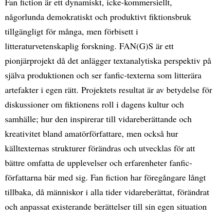
Fan fiction är ett dynamiskt, icke-kommersiellt,
någorlunda demokratiskt och produktivt fiktionsbruk
tillgängligt för många, men förbisett i
litteraturvetenskaplig forskning. FAN(G)S är ett
pionjärprojekt då det anlägger textanalytiska perspektiv på
själva produktionen och ser fanfic-texterna som litterära
artefakter i egen rätt. Projektets resultat är av betydelse för
diskussioner om fiktionens roll i dagens kultur och
samhälle; hur den inspirerar till vidareberättande och
kreativitet bland amatörförfattare, men också hur
källtexternas strukturer förändras och utvecklas för att
bättre omfatta de upplevelser och erfarenheter fanfic-
författarna bär med sig. Fan fiction har föregångare långt
tillbaka, då människor i alla tider vidareberättat, förändrat
och anpassat existerande berättelser till sin egen situation