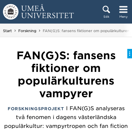
Hoppa direkt till innehållet
Sök
Meny
Huvudmenyn dold.
Du är här:
Start
Forskning
FAN(G)S: fansens fiktioner om populärkulturen
FAN(G)S: fansens
fiktioner om
populärkulturens
vampyrer
I FAN(G)S analyseras
FORSKNINGSPROJEKT
två fenomen i dagens västerländska
populärkultur: vampyrtropen och fan fiction