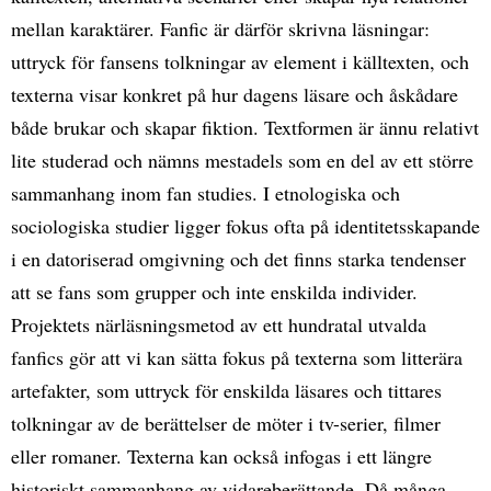
mellan karaktärer. Fanfic är därför skrivna läsningar:
uttryck för fansens tolkningar av element i källtexten, och
texterna visar konkret på hur dagens läsare och åskådare
både brukar och skapar fiktion. Textformen är ännu relativt
lite studerad och nämns mestadels som en del av ett större
sammanhang inom fan studies. I etnologiska och
sociologiska studier ligger fokus ofta på identitetsskapande
i en datoriserad omgivning och det finns starka tendenser
att se fans som grupper och inte enskilda individer.
Projektets närläsningsmetod av ett hundratal utvalda
fanfics gör att vi kan sätta fokus på texterna som litterära
artefakter, som uttryck för enskilda läsares och tittares
tolkningar av de berättelser de möter i tv-serier, filmer
eller romaner. Texterna kan också infogas i ett längre
historiskt sammanhang av vidareberättande. Då många