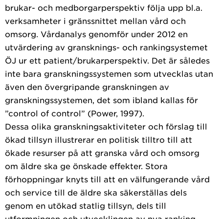
brukar- och medborgarperspektiv följa upp bl.a.
verksamheter i gränssnittet mellan vård och
omsorg. Vårdanalys genomför under 2012 en
utvärdering av gransknings- och rankingsystemet
ÖJ ur ett patient/brukarperspektiv. Det är således
inte bara granskningssystemen som utvecklas utan
även den övergripande granskningen av
granskningssystemen, det som ibland kallas för
”control of control” (Power, 1997).
Dessa olika granskningsaktiviteter och förslag till
ökad tillsyn illustrerar en politisk tilltro till att
ökade resurser på att granska vård och omsorg
om äldre ska ge önskade effekter. Stora
förhoppningar knyts till att en välfungerande vård
och service till de äldre ska säkerställas dels
genom en utökad statlig tillsyn, dels till
utformningen och utvecklingen av nya ranking-