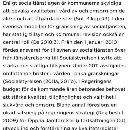
Enligt socialtjänstlagen är kommunerna skyldiga
att bevaka kvaliteten i vård av och omsorg om de
äldre och att åtgärda brister (SoL 3 kap §3). I den
svenska modellen för granskning av socialtjänsten,
har statlig tillsyn och kommunal revision också en
central roll (Ds 2010:3). Från den 1 januari 2010
fördes ansvaret för tillsynen av socialtjänsten över
från länsstyrelserna till Socialstyrelsen i syfte att
stärka den statliga tillsynen. Under 2011 avslöjades
omfattande brister i vården i olika granskningar
(Socialstyrelsen (2011a, 2011b). I Regeringens
budget för de kommande åren betonades behovet
att stärka kvalitet, tillgänglighet och valfrihet i
sjukvård och omsorg. Bland annat föreslogs en
ökad satsning på regeringens strategi (Reg.beslut
2009) för Öppna Jämförelser (i fortsättningen ÖJ),
utveckling och förstärkning av kvalitetsregister