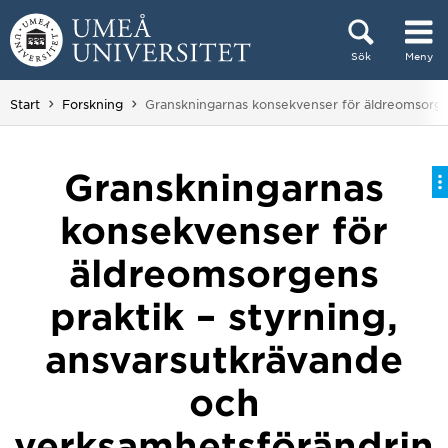
Hoppa direkt till innehållet
Sök
Meny
Huvudmenyn dold.
Du är här:
Start
Forskning
Granskningarnas konsekvenser för äldreomsorgen
Granskningarnas
konsekvenser för
äldreomsorgens
praktik – styrning,
ansvarsutkrävande
och
verksamhetsförändrin