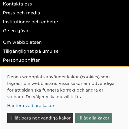
Kontakta oss
Press och media
Institutioner och enheter
Ge en gåva
Om webbplatsen
Tillgänglighet på umu.se
Personuppgifter
Hantera kakor
Denna webbplats använder kakor (cookies) som
Facebook
Cookie-samtycke
lagras i din webbläsare. Vissa kakor är nödvändiga
Instagram
för att sidan ska fungera korrekt och andra är
valbara. Du väljer vilka du vill tillåta.
TikTok
Hantera valbara kakor
Youtube
LinkedIn
Tillåt bara nödvändiga kakor
Tillåt alla kakor