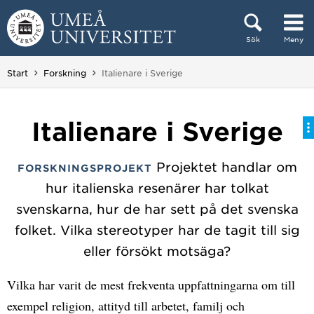
Hoppa direkt till innehållet
Sök
Meny
Huvudmenyn dold.
Du är här:
Start
Forskning
Italienare i Sverige
Italienare i Sverige
Projektet handlar om
FORSKNINGSPROJEKT
hur italienska resenärer har tolkat
svenskarna, hur de har sett på det svenska
folket. Vilka stereotyper har de tagit till sig
eller försökt motsäga?
Vilka har varit de mest frekventa uppfattningarna om till
exempel religion, attityd till arbetet, familj och