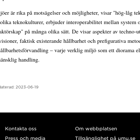
öer är rika på motsägelser och möjligheter, visar "hög-låg te
r olika teknokulturer, erbjuder interoperabilitet mellan system 
aktörskap" på många olika sätt. De visar aspekter av techno-ut
isioner, faktisk existerande hållbarhet och prefigurativa met
ållbarhetsförvandling – varje verklig miljö som ett diorama el
mänsklig handling.
aterad:
2023-06-19
Kontakta oss
Om webbplatsen
Press och media
Tillgänglighet på umu.se