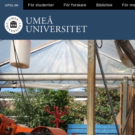
umu.se
För studenter
För forskare
Bibliotek
För me
Hoppa direkt till innehållet
Huvudmenyn dold.