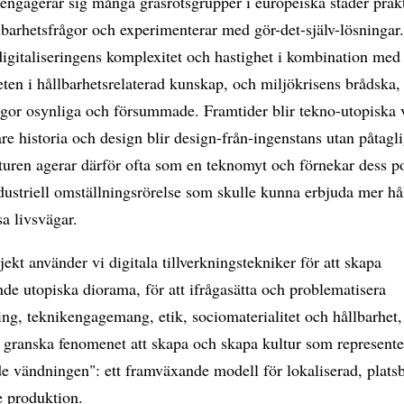
engagerar sig många gräsrotsgrupper i europeiska städer prak
lbarhetsfrågor och experimenterar med gör-det-själv-lösningar. 
digitaliseringens komplexitet och hastighet i kombination med
ten i hållbarhetsrelaterad kunskap, och miljökrisens brådska
ågor osynliga och försummade. Framtider blir tekno-utopiska 
are historia och design blir design-från-ingenstans utan påtagl
uren agerar därför ofta som en teknomyt och förnekar dess po
ustriell omställningsrörelse som skulle kunna erbjuda mer hå
sa livsvägar.
ojekt använder vi digitala tillverkningstekniker för att skapa
de utopiska diorama, för att ifrågasätta och problematisera
ring, teknikengagemang, etik, sociomaterialitet och hållbarhet,
kt granska fenomenet att skapa och skapa kultur som represent
e vändningen": ett framväxande modell för lokaliserad, plats
e produktion.