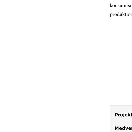
konsumism
produktion
Projek
Medver