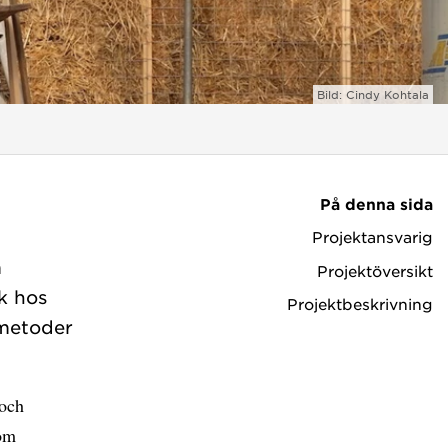
Bild: Cindy Kohtala
På denna sida
Projektansvarig
m
Projektöversikt
k hos
Projektbeskrivning
 metoder
 och
tom