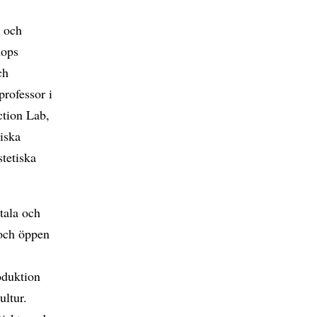
t och
hops
ch
professor i
ction Lab,
tiska
tetiska
itala och
s och öppen
oduktion
ultur.