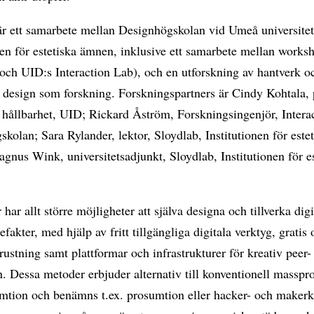
 är ett samarbete mellan Designhögskolan vid Umeå universite
nen för estetiska ämnen, inklusive ett samarbete mellan works
och UID:s Interaction Lab), och en utforskning av hantverk o
 design som forskning. Forskningspartners är Cindy Kohtala, 
 hållbarhet, UID; Rickard Åström, Forskningsingenjör, Intera
kolan; Sara Rylander, lektor, Sloydlab, Institutionen för este
nus Wink, universitetsadjunkt, Sloydlab, Institutionen för es
har allt större möjligheter att själva designa och tillverka dig
tefakter, med hjälp av fritt tillgängliga digitala verktyg, grati
rustning samt plattformar och infrastrukturer för kreativ peer-
. Dessa metoder erbjuder alternativ till konventionell masspr
mtion och benämns t.ex. prosumtion eller hacker- och makerk