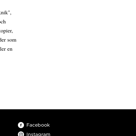
knik",
och
opier,
oder som
ler en
Facebook
Instagram