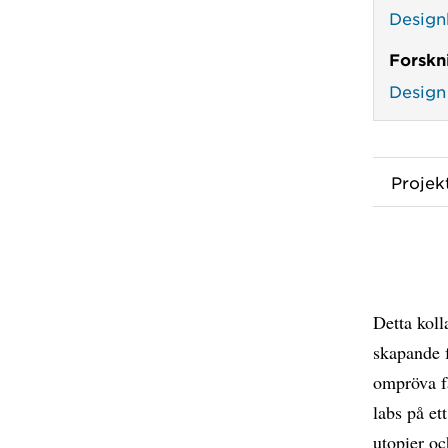
Design
Forskn
Design
Proje
Detta koll
skapande 
ompröva f
labs på et
utopier oc