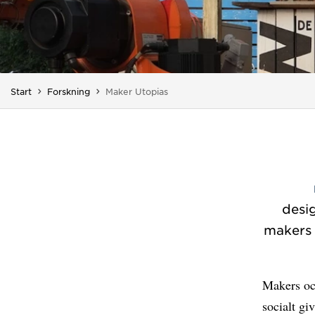
Du är här:
Start
Forskning
Maker Utopias
desi
makers 
Makers och
socialt gi