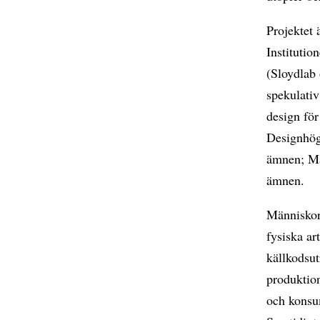
Projektet
Institutio
(Sloydlab 
spekulativ
design för
Designhögs
ämnen; Mag
ämnen.
Människor 
fysiska ar
källkodsut
produktion
och konsu