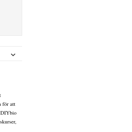
t
 för att
h DIYbio
iskurser,