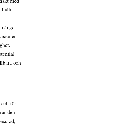
tiskt med
I allt
, många
visioner
ighet.
tential
llbara och
 och för
erar den
baserad,