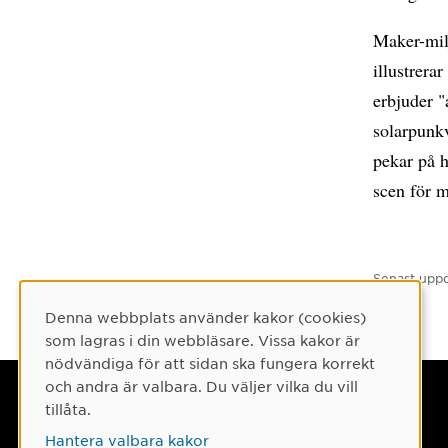
Maker-milj
illustrera
erbjuder "
solarpunkv
pekar på h
scen för 
Senast uppd
Denna webbplats använder kakor (cookies)
Cookie-samtycke
som lagras i din webbläsare. Vissa kakor är
nödvändiga för att sidan ska fungera korrekt
och andra är valbara. Du väljer vilka du vill
Umeå universitet
tillåta.
901 87 Umeå
Hantera valbara kakor