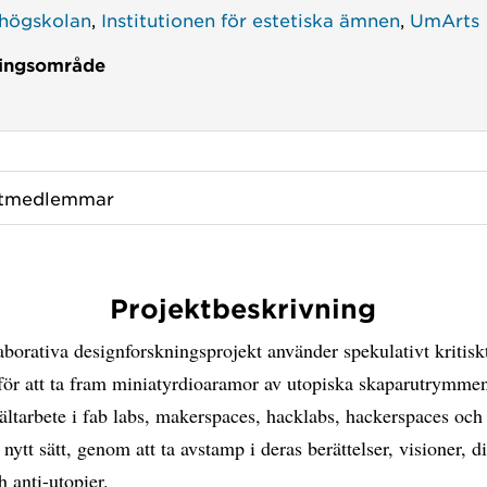
högskolan
,
Institutionen för estetiska ämnen
,
UmArts
ingsområde
ktmedlemmar
Projektbeskrivning
aborativa designforskningsprojekt använder spekulativt kritisk
för att ta fram miniatyrdioaramor av utopiska skaparutrymmen
ältarbete i fab labs, makerspaces, hacklabs, hackerspaces oc
t nytt sätt, genom att ta avstamp i deras berättelser, visioner, d
h anti-utopier.