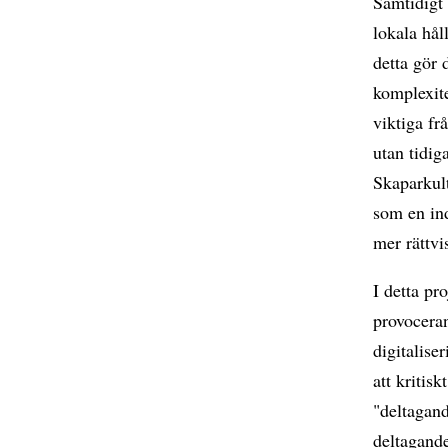
Samtidigt 
lokala hål
detta gör 
komplexite
viktiga fr
utan tidig
Skaparkult
som en ind
mer rättvi
I detta pr
provoceran
digitalise
att kritis
"deltagand
deltagand