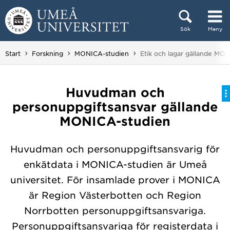
Hoppa direkt till innehållet
Sök
Meny
Huvudmenyn dold.
Du är här:
Start
Forskning
MONICA-studien
Etik och lagar gällande MO
Huvudman och
personuppgiftsansvar gällande
MONICA-studien
Huvudman och personuppgiftsansvarig för
enkätdata i MONICA-studien är Umeå
universitet. För insamlade prover i MONICA
är Region Västerbotten och Region
Norrbotten personuppgiftsansvariga.
Personuppgiftsansvariga för registerdata i