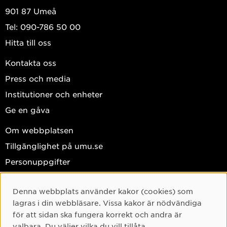
901 87 Umeå
Tel: 090-786 50 00
Hitta till oss
Kontakta oss
Press och media
Institutioner och enheter
Ge en gåva
Om webbplatsen
Tillgänglighet på umu.se
Personuppgifter
Hantera kakor
Denna webbplats använder kakor (cookies) som
Facebook
Cookie-samtycke
lagras i din webbläsare. Vissa kakor är nödvändiga
Instagram
för att sidan ska fungera korrekt och andra är
valbara. Du väljer vilka du vill tillåta.