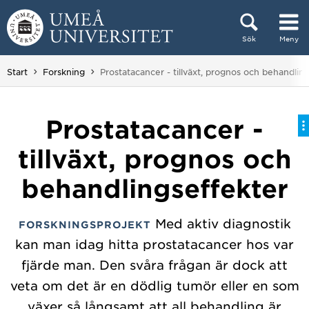
Hoppa direkt till innehållet
Sök
Meny
Huvudmenyn dold.
Du är här:
Start
Forskning
Prostatacancer - tillväxt, prognos och behandlin
Prostatacancer -
tillväxt, prognos och
behandlingseffekter
Med aktiv diagnostik
FORSKNINGSPROJEKT
kan man idag hitta prostatacancer hos var
fjärde man. Den svåra frågan är dock att
veta om det är en dödlig tumör eller en som
växer så långsamt att all behandling är