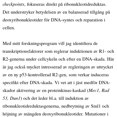
checkpoints
, fokuseras direkt på ribonukleotidreduktas.
Det understryker betydelsen av en balanserad tillgång på
deoxyribonukleotider för DNA-syntes och reparation i
cellen.
Med mitt forskningsprogram vill jag identifiera de
transkriptionsfaktorer som reglerar induktionen av R1- och
R2-generna under cellcykeln och efter en DNA-skada. Här
är jag också mycket intresserad av regleringen av uttrycket
av en ny p53-kontrollerad R2-gen, som verkar induceras
specifikt efter DNA-skada. Vi vet att i jäst medför DNA-
skador aktivering av en proteinkinas-kaskad (
Mec1, Rad
53, Dun1
) och det leder bl.a. till induktion av
ribonukleotidreduktasgenerna, nedbrytning av Sml1 och
höjning av mängden deoxyribonukleotider. Mutationer i