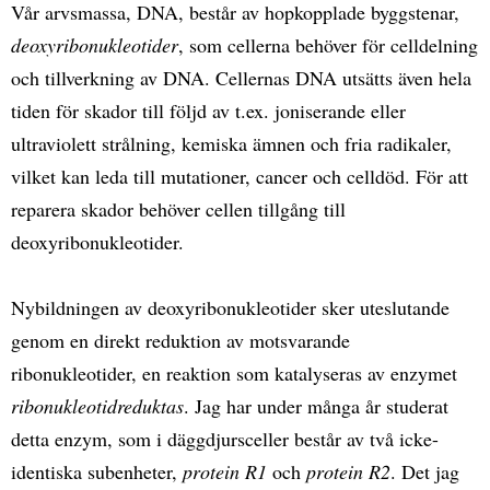
Vår arvsmassa, DNA, består av hopkopplade byggstenar,
deoxyribonukleotider
, som cellerna behöver för celldelning
och tillverkning av DNA. Cellernas DNA utsätts även hela
tiden för skador till följd av t.ex. joniserande eller
ultraviolett strålning, kemiska ämnen och fria radikaler,
vilket kan leda till mutationer, cancer och celldöd. För att
reparera skador behöver cellen tillgång till
deoxyribonukleotider.
Nybildningen av deoxyribonukleotider sker uteslutande
genom en direkt reduktion av motsvarande
ribonukleotider, en reaktion som katalyseras av enzymet
ribonukleotidreduktas
. Jag har under många år studerat
detta enzym, som i däggdjursceller består av två icke-
identiska subenheter,
protein R1
och
protein R2
. Det jag