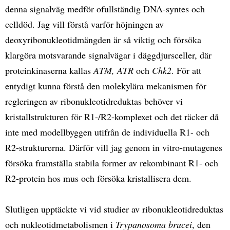
denna signalväg medför ofullständig DNA-syntes och
celldöd. Jag vill förstå varför höjningen av
deoxyribonukleotidmängden är så viktig och försöka
klargöra motsvarande signalvägar i däggdjursceller, där
proteinkinaserna kallas
ATM, ATR
och
Chk2
. För att
entydigt kunna förstå den molekylära mekanismen för
regleringen av ribonukleotidreduktas behöver vi
kristallstrukturen för R1-/R2-komplexet och det räcker då
inte med modellbyggen utifrån de individuella R1- och
R2-strukturerna. Därför vill jag genom in vitro-mutagenes
försöka framställa stabila former av rekombinant R1- och
R2-protein hos mus och försöka kristallisera dem.
Slutligen upptäckte vi vid studier av ribonukleotidreduktas
och nukleotidmetabolismen i
Trypanosoma brucei
, den