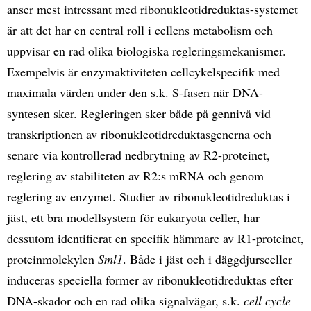
anser mest intressant med ribonukleotidreduktas-systemet
är att det har en central roll i cellens metabolism och
uppvisar en rad olika biologiska regleringsmekanismer.
Exempelvis är enzymaktiviteten cellcykelspecifik med
maximala värden under den s.k. S-fasen när DNA-
syntesen sker. Regleringen sker både på gennivå vid
transkriptionen av ribonukleotidreduktasgenerna och
senare via kontrollerad nedbrytning av R2-proteinet,
reglering av stabiliteten av R2:s mRNA och genom
reglering av enzymet. Studier av ribonukleotidreduktas i
jäst, ett bra modellsystem för eukaryota celler, har
dessutom identifierat en specifik hämmare av R1-proteinet,
proteinmolekylen
Sml1
. Både i jäst och i däggdjursceller
induceras speciella former av ribonukleotidreduktas efter
DNA-skador och en rad olika signalvägar, s.k.
cell cycle