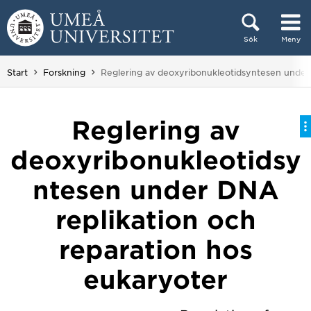
Hoppa direkt till innehållet
Sök
Meny
Huvudmenyn dold.
Du är här:
Start
Forskning
Reglering av deoxyribonukleotidsyntesen under 
Reglering av
deoxyribonukleotidsy
ntesen under DNA
replikation och
reparation hos
eukaryoter