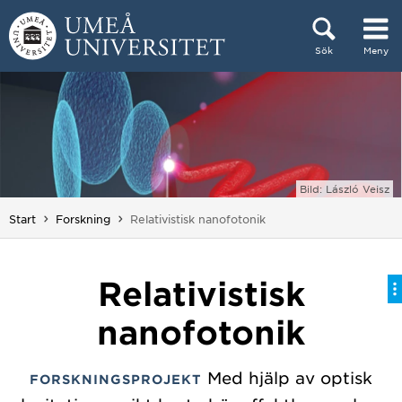
Hoppa direkt till innehållet
Sök
Meny
Huvudmenyn dold.
Bild: László Veisz
Du är här:
Start
Forskning
Relativistisk nanofotonik
Relativistisk
nanofotonik
Med hjälp av optisk
FORSKNINGSPROJEKT