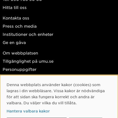
Hitta till oss
Kontakta oss
Press och media
Institutioner och enheter
Ge en gåva
Om webbplatsen
Tillgänglighet på umu.se
Personuppgifter
Hantera kakor
Denna webbplats använder kakor (cookies) som
Facebook
Cookie-samtycke
lagras i din webbläsare. Vissa kakor är nödvändiga
Instagram
för att sidan ska fungera korrekt och andra är
valbara. Du väljer vilka du vill tillåta.
TikTok
Hantera valbara kakor
Youtube