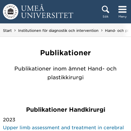
Hoppa direkt till innehållet
Sök
Meny
Huvudmenyn dold.
Start
Institutionen för diagnostik och intervention
Hand- och plas
Publikationer
Publikationer inom ämnet Hand- och
plastikkirurgi
Publikationer Handkirurgi
2023
Upper limb assessment and treatment in cerebral