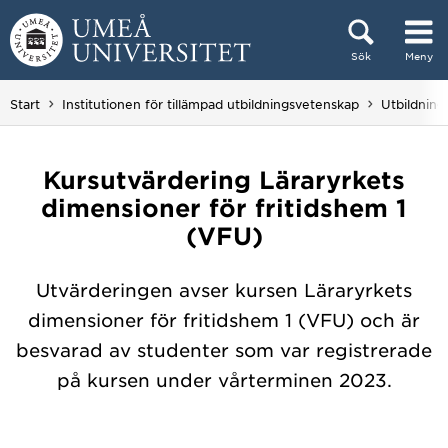
Hoppa direkt till innehållet
Sök
Meny
Huvudmenyn dold.
Start
Institutionen för tillämpad utbildningsvetenskap
Utbildning
Kursutvärdering Läraryrkets
dimensioner för fritidshem 1
(VFU)
Utvärderingen avser kursen Läraryrkets
dimensioner för fritidshem 1 (VFU) och är
besvarad av studenter som var registrerade
på kursen under vårterminen 2023.