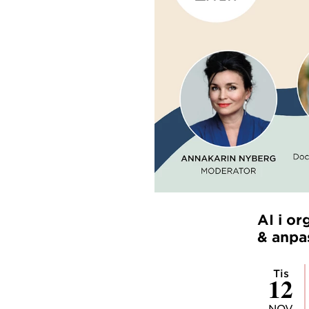
AI i o
& anpa
tis
12
NOV