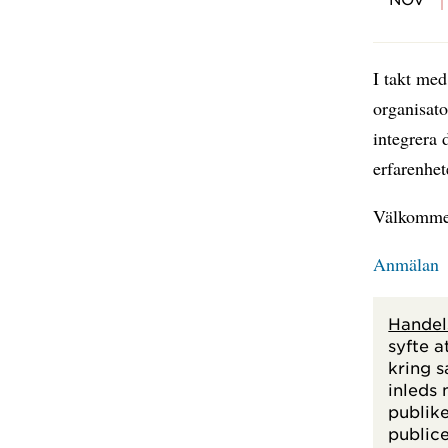
I takt med
organisato
integrera 
erfarenhe
Välkommen
Anmälan
Handel
syfte 
kring s
inleds 
publike
publice