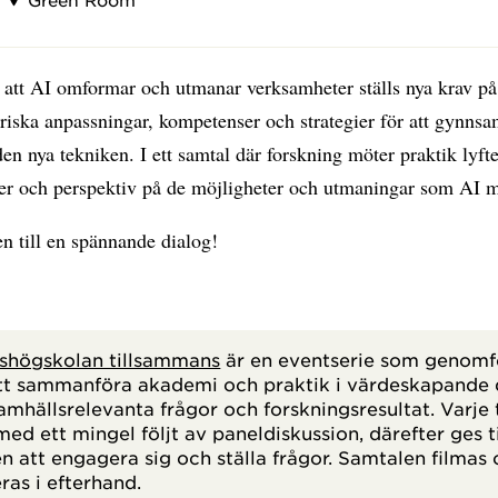
 att AI omformar och utmanar verksamheter ställs nya krav på
riska anpassningar, kompetenser och strategier för att gynns
den nya tekniken. I ett samtal där forskning möter praktik lyfte
ter och perspektiv på de möjligheter och utmaningar som AI m
 till en spännande dialog!
shögskolan tillsammans
är en eventserie som genomfö
att sammanföra akademi och praktik i värdeskapande 
amhällsrelevanta frågor och forskningsresultat. Varje ti
med ett mingel följt av paneldiskussion, därefter ges t
n att engagera sig och ställa frågor. Samtalen filmas
ras i efterhand.