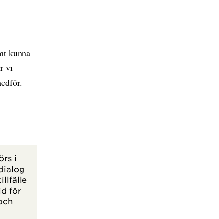
amt kunna
r vi
edför.
rs i
dialog
llfälle
id för
 och