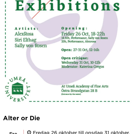
Alter or Die
Fredag 26 oktober till onsdag 31 oktober,
fre