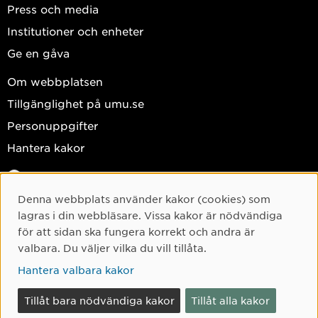
Press och media
Institutioner och enheter
Ge en gåva
Om webbplatsen
Tillgänglighet på umu.se
Personuppgifter
Hantera kakor
Facebook
Instagram
Denna webbplats använder kakor (cookies) som
Cookie-samtycke
lagras i din webbläsare. Vissa kakor är nödvändiga
TikTok
för att sidan ska fungera korrekt och andra är
Youtube
valbara. Du väljer vilka du vill tillåta.
LinkedIn
Hantera valbara kakor
Tillåt bara nödvändiga kakor
Tillåt alla kakor