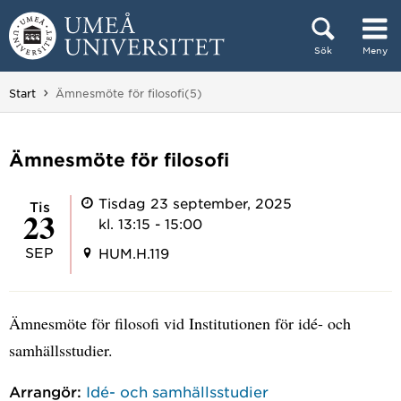
Hoppa direkt till innehållet
Sök
Meny
Huvudmenyn dold.
Du är här:
Start
Ämnesmöte för filosofi(5)
Ämnesmöte för filosofi
Tisdag 23 september, 2025
tis
23
kl. 13:15 - 15:00
SEP
HUM.H.119
Ämnesmöte för filosofi vid Institutionen för idé- och
samhällsstudier.
Arrangör:
Idé- och samhällsstudier