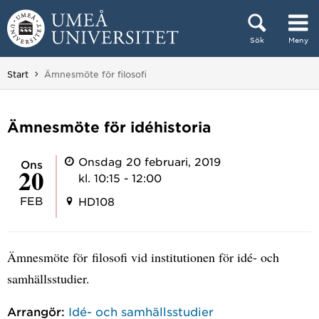
Hoppa direkt till innehållet
Sök
Meny
Huvudmenyn dold.
Du är här:
Start
Ämnesmöte för filosofi
Ämnesmöte för idéhistoria
Onsdag 20 februari, 2019
ons
20
kl. 10:15 - 12:00
FEB
HD108
Ämnesmöte för filosofi vid institutionen för idé- och
samhällsstudier.
Arrangör:
Idé- och samhällsstudier