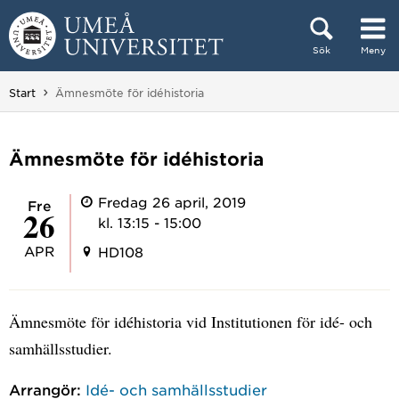
Hoppa direkt till innehållet
Sök
Meny
Huvudmenyn dold.
Du är här:
Start
Ämnesmöte för idéhistoria
Ämnesmöte för idéhistoria
Fredag 26 april, 2019
fre
26
kl. 13:15 - 15:00
APR
HD108
Ämnesmöte för idéhistoria vid Institutionen för idé- och
samhällsstudier.
Arrangör:
Idé- och samhällsstudier