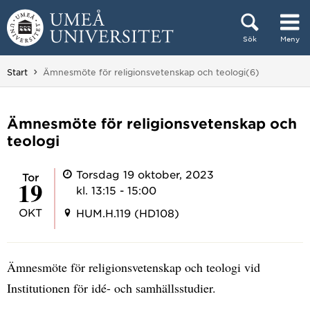
Hoppa direkt till innehållet
Sök
Meny
Huvudmenyn dold.
Du är här:
Start
Ämnesmöte för religionsvetenskap och teologi(6)
Ämnesmöte för religionsvetenskap och
teologi
Torsdag 19 oktober, 2023
tor
19
kl. 13:15 - 15:00
OKT
HUM.H.119 (HD108)
Ämnesmöte för religionsvetenskap och teologi vid
Institutionen för idé- och samhällsstudier.