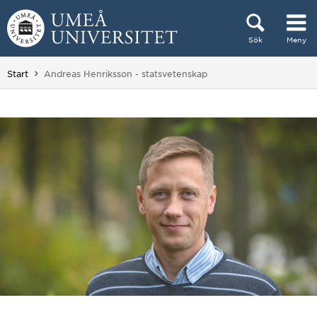
Hoppa direkt till innehållet
Sök
Meny
Huvudmenyn dold.
Du är här:
Start
Andreas Henriksson - statsvetenskap