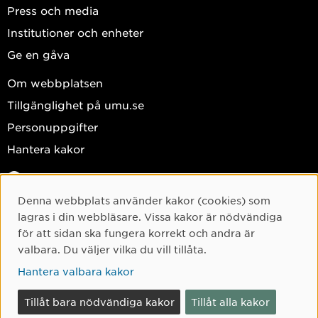
Press och media
Institutioner och enheter
Ge en gåva
Om webbplatsen
Tillgänglighet på umu.se
Personuppgifter
Hantera kakor
Facebook
Instagram
Denna webbplats använder kakor (cookies) som
Cookie-samtycke
lagras i din webbläsare. Vissa kakor är nödvändiga
TikTok
för att sidan ska fungera korrekt och andra är
Youtube
valbara. Du väljer vilka du vill tillåta.
LinkedIn
Hantera valbara kakor
Tillåt bara nödvändiga kakor
Tillåt alla kakor