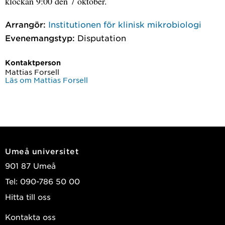
klockan 9:00 den 7 oktober.
Arrangör:
Institutionen för klinisk mikrobiologi
Evenemangstyp:
Disputation
Kontaktperson
Mattias Forsell
Läs om Mattias Forsell
Umeå universitet
901 87 Umeå
Tel: 090-786 50 00
Hitta till oss
Kontakta oss