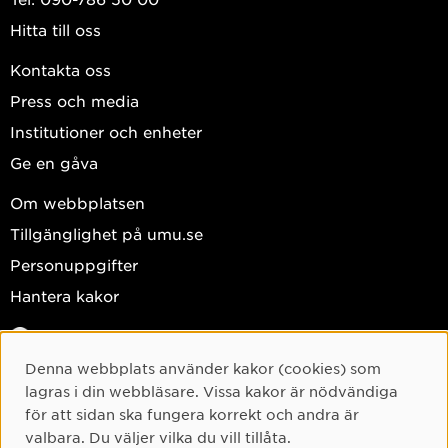
Hitta till oss
Kontakta oss
Press och media
Institutioner och enheter
Ge en gåva
Om webbplatsen
Tillgänglighet på umu.se
Personuppgifter
Hantera kakor
Facebook
Instagram
Denna webbplats använder kakor (cookies) som
Cookie-samtycke
lagras i din webbläsare. Vissa kakor är nödvändiga
TikTok
för att sidan ska fungera korrekt och andra är
Youtube
valbara. Du väljer vilka du vill tillåta.