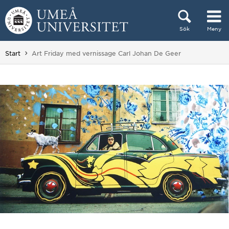
Hoppa direkt till innehållet
Sök
Meny
Huvudmenyn dold.
Du är här:
Start
Art Friday med vernissage Carl Johan De Geer