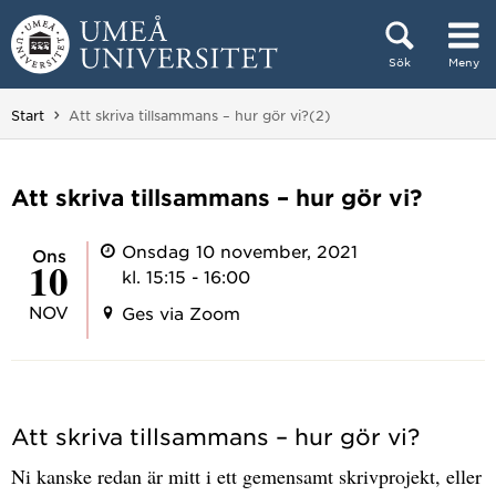
Hoppa direkt till innehållet
Sök
Meny
Huvudmenyn dold.
Du är här:
Start
Att skriva tillsammans – hur gör vi?(2)
Att skriva tillsammans – hur gör vi?
Onsdag 10 november, 2021
ons
10
kl. 15:15 - 16:00
NOV
Ges via Zoom
Att skriva tillsammans – hur gör vi?
Ni kanske redan är mitt i ett gemensamt skrivprojekt, eller