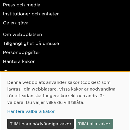
Press och media
Institutioner och enheter
Ge en gåva
Om webbplatsen
Tillgänglighet på umu.se
Personuppgifter
Hantera kakor
Facebook
Instagram
Denna webbplats använder kakor (cookies) som
Cookie-samtycke
lagras i din webbläsare. Vissa kakor är nödvändiga
TikTok
för att sidan ska fungera korrekt och andra är
Youtube
valbara. Du väljer vilka du vill tillåta.
LinkedIn
Hantera valbara kakor
Tillåt bara nödvändiga kakor
Tillåt alla kakor