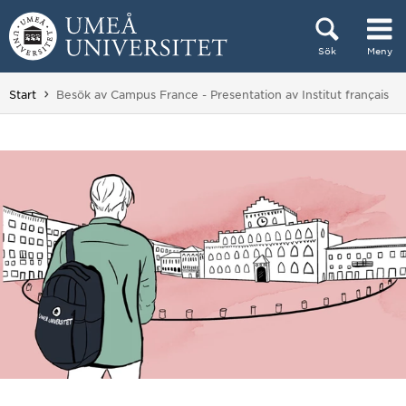
Hoppa direkt till innehållet
Sök
Meny
Huvudmenyn dold.
Du är här:
Start
Besök av Campus France - Presentation av Institut français