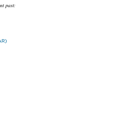
nt past:
AR)