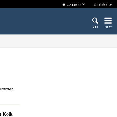
Logga in
English site
Sök
Meny
rummet
n Kolk