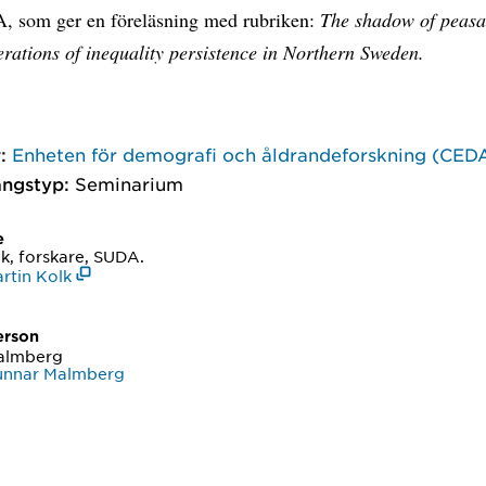
, som ger en föreläsning med rubriken:
The shadow of peasa
rations of inequality persistence in Northern Sweden.
:
Enheten för demografi och åldrandeforskning (CED
ngstyp:
Seminarium
e
k, forskare, SUDA.
rtin Kolk
erson
almberg
unnar Malmberg