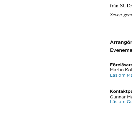
från SUDA
Seven gene
Arrangör
Evenema
Föreläsar
Martin Kol
Läs om Ma
Kontaktp
Gunnar M
Läs om G