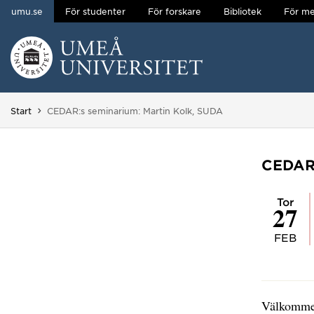
umu.se
För studenter
För forskare
Bibliotek
För me
Hoppa direkt till innehållet
Huvudmenyn dold.
Du är här:
Start
CEDAR:s seminarium: Martin Kolk, SUDA
CEDAR:
tor
27
FEB
Välkommen