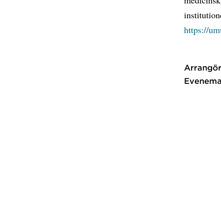
institutio
https://u
Arrangör
Evenema