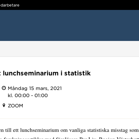
darbetare
t lunchseminarium i statistik
Måndag 15 mars, 2021
kl. 00:00 - 01:00
ZOOM
till ett lunchseminarium om vanliga statistiska misstag som 
 forskningsartiklar med föreläsare Per Liv, Region Västerbot