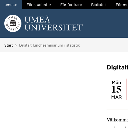
umu.se
För studenter
För forskare
Bibliotek
För me
Hoppa direkt till innehållet
Huvudmenyn dold.
Du är här:
Start
Digitalt lunchseminarium i statistik
Digital
mån
15
MAR
Välkommen 
medicinska