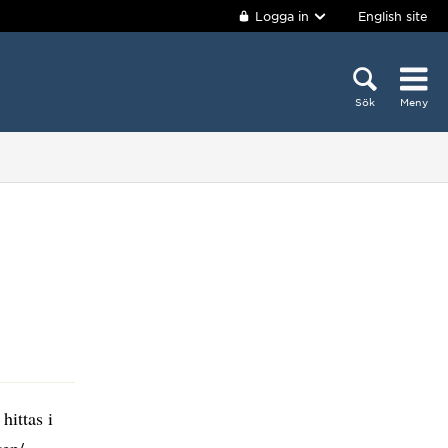
Logga in
English site
Sök
Meny
hittas i
ten/