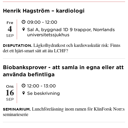
Henrik Hagström – kardiologi
09:00 - 12:00
fre
4
Sal A, byggnad 1D 9 trappor, Norrlands
universitetssjukhus
SEP
Lågkolhydratkost och kardiovaskulär risk: Finns
DISPUTATION.
det ett hjärt-smart sätt att äta LCHF?
Biobanksprover - att samla in egna eller att
använda befintliga
12:00 - 13:00
ons
16
Se beskrivning
SEP
Lunchföreläsning inom ramen för KlinForsk Norr:s
SEMINARIUM.
seminarieserie