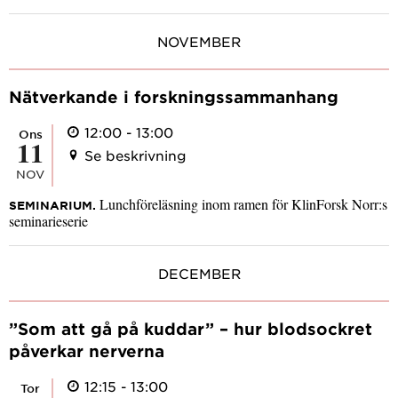
NOVEMBER
Nätverkande i forskningssammanhang
12:00 - 13:00
ons
11
Se beskrivning
NOV
Lunchföreläsning inom ramen för KlinForsk Norr:s
SEMINARIUM.
seminarieserie
DECEMBER
”Som att gå på kuddar” – hur blodsockret
påverkar nerverna
12:15 - 13:00
tor