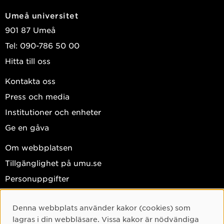
Umeå universitet
901 87 Umeå
Tel: 090-786 50 00
Hitta till oss
Kontakta oss
Press och media
Institutioner och enheter
Ge en gåva
Om webbplatsen
Tillgänglighet på umu.se
Personuppgifter
Hantera kakor
Denna webbplats använder kakor (cookies) som
Cookie-samtycke
Facebook
lagras i din webbläsare. Vissa kakor är nödvändiga