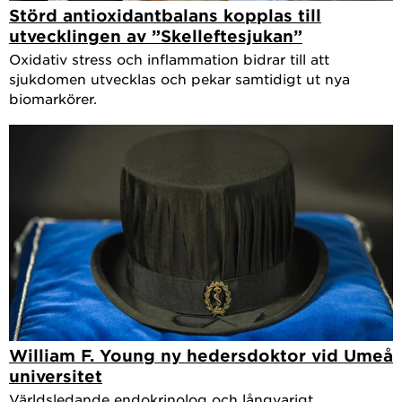
Störd antioxidantbalans kopplas till
utvecklingen av ”Skelleftesjukan”
Oxidativ stress och inflammation bidrar till att
sjukdomen utvecklas och pekar samtidigt ut nya
biomarkörer.
William F. Young ny hedersdoktor vid Umeå
universitet
Världsledande endokrinolog och långvarigt