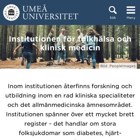
Hoppa direkt till innehållet
Sök
Meny
Huvudmenyn dold.
Institutionen för folkhälsa och
klinisk medicin
Bild: PeopleImages
Inom institutionen återfinns forskning och
utbildning inom en rad kliniska specialiteter
och det allmänmedicinska ämnesområdet.
Institutionen spänner över ett mycket brett
register - det handlar om stora
folksjukdomar som diabetes, hjärt-