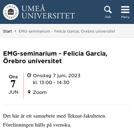
Hoppa direkt till innehållet
Sök
Meny
Huvudmenyn dold.
Du är här:
Start
EMG-seminarium - Felicia Garcia, Örebro universitet
EMG-seminarium - Felicia Garcia,
Örebro universitet
Onsdag 7 juni, 2023
ons
7
kl. 13:00 - 14:30
JUN
Zoom
Det här är ett samarbete med Teknat-fakulteten.
Föreläsningen hålls på svenska.