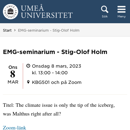
Hoppa direkt till innehållet
Sök
Meny
Huvudmenyn dold.
Du är här:
Start
EMG-seminarium - Stig-Olof Holm
EMG-seminarium - Stig-Olof Holm
Onsdag 8 mars, 2023
ons
8
kl. 13:00 - 14:00
MAR
KBG501 och på Zoom
Titel: The climate issue is only the tip of the iceberg,
was Malthus right after all?
Zoom-länk