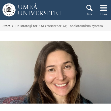
Hoppa direkt till innehållet
Sök
Meny
Huvudmenyn dold.
Du är här:
Start
En strategi för XAI (förklarbar AI) i sociotekniska system