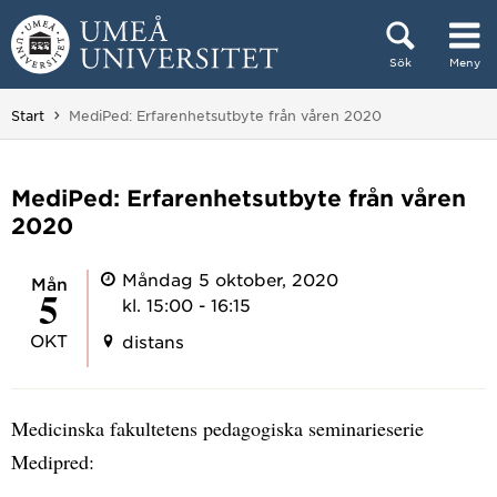
Hoppa direkt till innehållet
Sök
Meny
Huvudmenyn dold.
Du är här:
Start
MediPed: Erfarenhetsutbyte från våren 2020
MediPed: Erfarenhetsutbyte från våren
2020
Måndag 5 oktober, 2020
mån
5
kl. 15:00 - 16:15
OKT
distans
Medicinska fakultetens pedagogiska seminarieserie
Medipred: