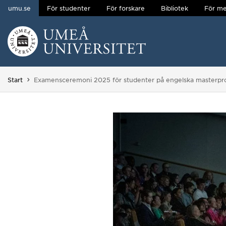
umu.se
För studenter
För forskare
Bibliotek
För me
Hoppa direkt till innehållet
Huvudmenyn dold.
Du är här:
Start
Examensceremoni 2025 för studenter på engelska masterp