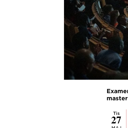
Examen
maste
tis
27
MAJ