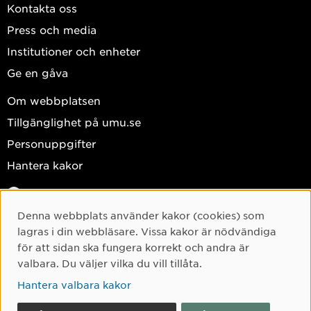
Kontakta oss
Press och media
Institutioner och enheter
Ge en gåva
Om webbplatsen
Tillgänglighet på umu.se
Personuppgifter
Hantera kakor
Facebook
Instagram
Denna webbplats använder kakor (cookies) som
Cookie-samtycke
lagras i din webbläsare. Vissa kakor är nödvändiga
TikTok
för att sidan ska fungera korrekt och andra är
Youtube
valbara. Du väljer vilka du vill tillåta.
LinkedIn
Hantera valbara kakor