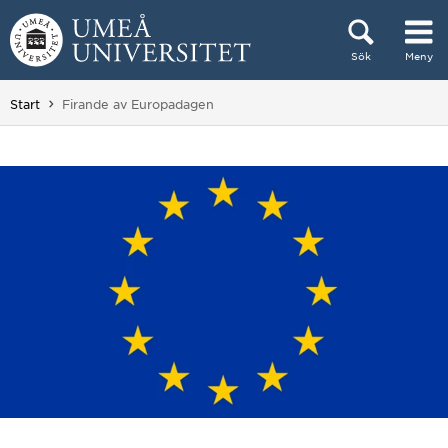
Hoppa direkt till innehållet
Sök
Meny
Huvudmenyn dold.
Du är här:
Start
Firande av Europadagen