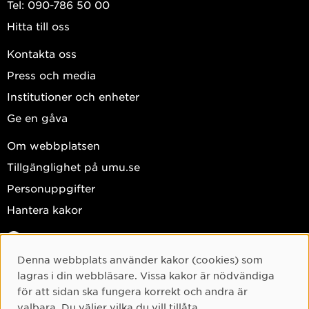
Tel: 090-786 50 00
Hitta till oss
Kontakta oss
Press och media
Institutioner och enheter
Ge en gåva
Om webbplatsen
Tillgänglighet på umu.se
Personuppgifter
Hantera kakor
Facebook
Instagram
Denna webbplats använder kakor (cookies) som
Cookie-samtycke
lagras i din webbläsare. Vissa kakor är nödvändiga
TikTok
för att sidan ska fungera korrekt och andra är
Youtube
valbara. Du väljer vilka du vill tillåta.