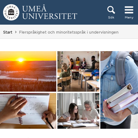
Hoppa direkt till innehållet
Sök
Meny
Huvudmenyn dold.
Du är här:
Start
Flerspråkighet och minoritetsspråk i undervisningen