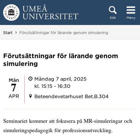
Hoppa direkt till innehållet
Sök
Meny
Huvudmenyn dold.
Du är här:
Start
Förutsättningar för lärande genom simulering
Förutsättningar för lärande genom
simulering
Måndag 7 april, 2025
mån
7
kl. 15:15 - 16:30
APR
Beteendevetarhuset Bet.B.304
Seminariet kommer att fokusera på MR-simuleringar och
simuleringspedagogik för professionsutveckling.