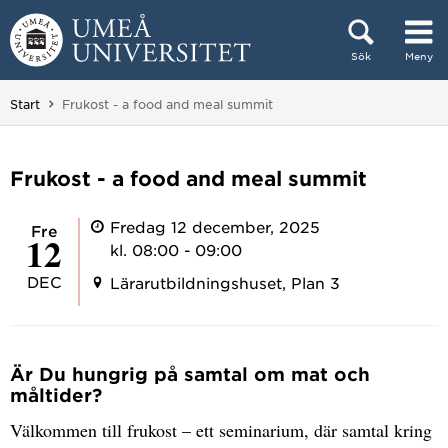
Hoppa direkt till innehållet
Sök
Meny
Huvudmenyn dold.
Du är här:
Start
Frukost - a food and meal summit
Frukost - a food and meal summit
Fredag 12 december, 2025
fre
12
kl. 08:00 - 09:00
DEC
Lärarutbildningshuset, Plan 3
Är Du hungrig på samtal om mat och
måltider?
Välkommen till frukost – ett seminarium, där samtal kring