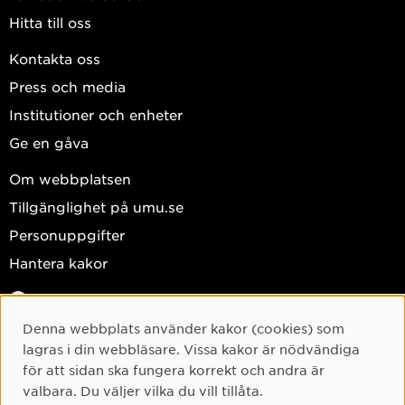
Hitta till oss
Kontakta oss
Press och media
Institutioner och enheter
Ge en gåva
Om webbplatsen
Tillgänglighet på umu.se
Personuppgifter
Hantera kakor
Facebook
Instagram
Denna webbplats använder kakor (cookies) som
Cookie-samtycke
lagras i din webbläsare. Vissa kakor är nödvändiga
TikTok
för att sidan ska fungera korrekt och andra är
Youtube
valbara. Du väljer vilka du vill tillåta.