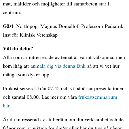
mat, måltider och möjligheter till samarbeten står i
centrum.
Gäst
: North pop, Magnus Domellöf, Professor i Pediatrik,
Inst för Klinisk Vetenskap
Vill du delta?
Alla som är intresserade av temat är varmt välkomna, men
kom ihåg att
anmäla dig via denna länk
så att vi vet hur
många som dyker upp.
Frukost serveras från 07.45 och vi påbörjar presentationer
och samtal 08.00. Läs mer om våra
frukostseminarium
här
.
Är du intresserad av att berätta om din verksamhet och de
frågor som är viktiga för dig/er eller har du tips på någon