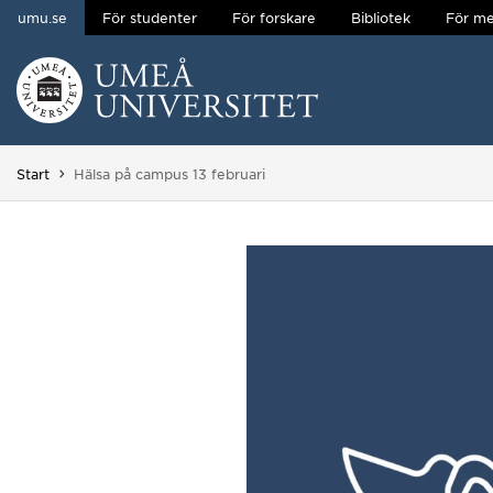
umu.se
För studenter
För forskare
Bibliotek
För me
Hoppa direkt till innehållet
Huvudmenyn dold.
Du är här:
Start
Hälsa på campus 13 februari