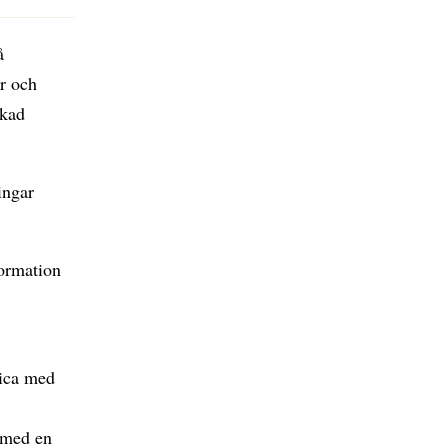
å
er och
ökad
ingar
formation
dica med
 med en