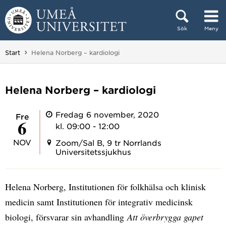
Hoppa direkt till innehållet
Sök
Meny
Huvudmenyn dold.
Du är här:
Start
Helena Norberg – kardiologi
Helena Norberg – kardiologi
Fredag 6 november, 2020
fre
6
kl. 09:00 - 12:00
NOV
Zoom/Sal B, 9 tr Norrlands
Universitetssjukhus
Helena Norberg, Institutionen för folkhälsa och klinisk
medicin samt Institutionen för integrativ medicinsk
biologi, försvarar sin avhandling
Att överbrygga gapet