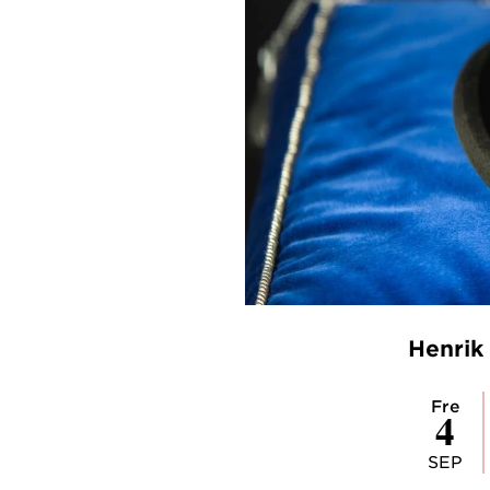
Henrik
fre
4
SEP