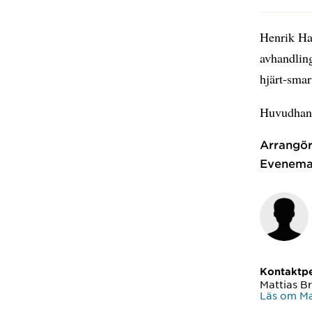
Henrik Hag
avhandling
hjärt-smar
Huvudhand
Arrangör
Evenema
Kontaktp
Mattias B
Läs om Ma