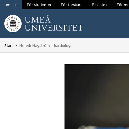
umu.se
För studenter
För forskare
Bibliotek
För me
Hoppa direkt till innehållet
Huvudmenyn dold.
Du är här:
Start
Henrik Hagström – kardiologi