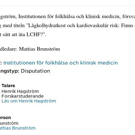
ström, Institutionen för folkhälsa och klinisk medicin, försva
 med titeln "Lågkolhydratkost och kardiovaskulär risk: Finns 
t sätt att äta LCHF?".
ledare: Mattias Brunström
:
Institutionen för folkhälsa och klinisk medicin
ngstyp:
Disputation
Talare
Henrik Hagström
Forskarstuderande
Läs om Henrik Hagström
erson
runström
ttias Brunström