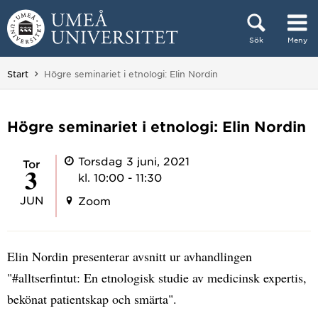
Hoppa direkt till innehållet
Sök
Meny
Huvudmenyn dold.
Du är här:
Start
Högre seminariet i etnologi: Elin Nordin
Högre seminariet i etnologi: Elin Nordin
Torsdag 3 juni, 2021
tor
3
kl. 10:00 - 11:30
JUN
Zoom
Elin Nordin presenterar avsnitt ur avhandlingen
"#alltserfintut: En etnologisk studie av medicinsk expertis,
bekönat patientskap och smärta".