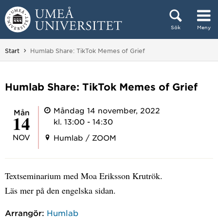
Hoppa direkt till innehållet
Sök
Meny
Huvudmenyn dold.
Du är här:
Start
Humlab Share: TikTok Memes of Grief
Humlab Share: TikTok Memes of Grief
Måndag 14 november, 2022
mån
14
kl. 13:00 - 14:30
NOV
Humlab / ZOOM
Textseminarium med Moa Eriksson Krutrök.
Läs mer på den engelska sidan.
Arrangör:
Humlab