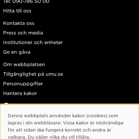
Tel: 090-786 50 00
Hitta till oss
Kontakta oss
Press och media
Institutioner och enheter
Ge en gåva
Om webbplatsen
Tillgänglighet på umu.se
Personuppgifter
Hantera kakor
Facebook
Instagram
Denna webbplats använder kakor (cookies) som
Cookie-samtycke
lagras i din webbläsare. Vissa kakor är nödvändiga
TikTok
för att sidan ska fungera korrekt och andra är
Youtube
valbara. Du väljer vilka du vill tillåta.