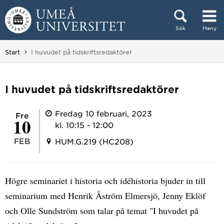
Hoppa direkt till innehållet
Sök
Meny
Huvudmenyn dold.
Du är här:
Start
I huvudet på tidskriftsredaktörer
I huvudet på tidskriftsredaktörer
Fredag 10 februari, 2023
fre
10
kl. 10:15 - 12:00
FEB
HUM.G.219 (HC208)
Högre seminariet i historia och idéhistoria bjuder in till
seminarium med Henrik Åström Elmersjö, Jenny Eklöf
och Olle Sundström som talar på temat "I huvudet på