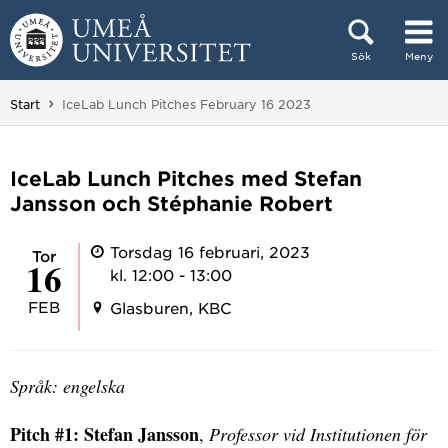
Hoppa direkt till innehållet
Sök
Meny
Huvudmenyn dold.
Du är här:
Start
IceLab Lunch Pitches February 16 2023
IceLab Lunch Pitches med Stefan
Jansson och Stéphanie Robert
Torsdag 16 februari, 2023
tor
16
kl. 12:00 - 13:00
FEB
Glasburen, KBC
Språk: engelska
Pitch #1: Stefan Jansson
,
Professor vid Institutionen för