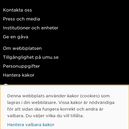
Kontakta oss
Press och media
Institutioner och enheter
Ge en gåva
Om webbplatsen
Tillgänglighet på umu.se
Personuppgifter
Hantera kakor
Facebook
Instagram
Denna webbplats använder kakor (cookies) som
Cookie-samtycke
lagras i din webbläsare. Vissa kakor är nödvändiga
TikTok
för att sidan ska fungera korrekt och andra är
Youtube
valbara. Du väljer vilka du vill tillåta.
LinkedIn
Hantera valbara kakor