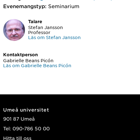
Evenemangstyp:
Seminarium
Talare
Stefan Jansson
Professor
Läs om Stefan Jansson
Kontaktperson
Gabrielle Beans Picón
Läs om Gabrielle Beans Picón
Umeå universitet
901 87 Umeå
Tel: 090-786 50 00
Hitta till oss