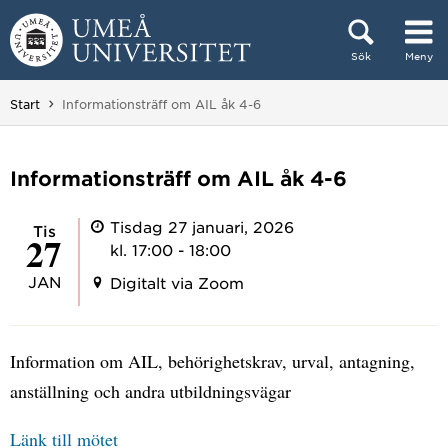
Hoppa direkt till innehållet
Sök
Meny
Huvudmenyn dold.
Du är här:
Start
Informationsträff om AIL åk 4-6
Informationsträff om AIL åk 4-6
Tisdag 27 januari, 2026
tis
27
kl. 17:00 - 18:00
JAN
Digitalt via Zoom
Information om AIL, behörighetskrav, urval, antagning,
anställning och andra utbildningsvägar
Länk till mötet