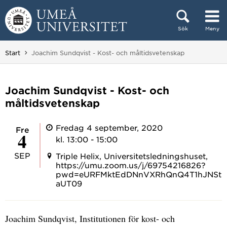
Hoppa direkt till innehållet
Sök
Meny
Huvudmenyn dold.
Du är här:
Start
Joachim Sundqvist - Kost- och måltidsvetenskap
Joachim Sundqvist - Kost- och
måltidsvetenskap
Fredag 4 september, 2020
fre
4
kl. 13:00 - 15:00
SEP
Triple Helix, Universitetsledningshuset,
https://umu.zoom.us/j/69754216826?
pwd=eURFMktEdDNnVXRhQnQ4T1hJNSt
aUT09
Joachim Sundqvist, Institutionen för kost- och