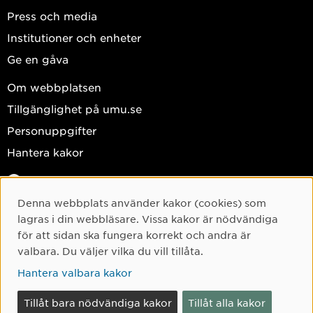
Press och media
Institutioner och enheter
Ge en gåva
Om webbplatsen
Tillgänglighet på umu.se
Personuppgifter
Hantera kakor
Facebook
Instagram
Denna webbplats använder kakor (cookies) som
Cookie-samtycke
lagras i din webbläsare. Vissa kakor är nödvändiga
TikTok
för att sidan ska fungera korrekt och andra är
Youtube
valbara. Du väljer vilka du vill tillåta.
LinkedIn
Hantera valbara kakor
Tillåt bara nödvändiga kakor
Tillåt alla kakor