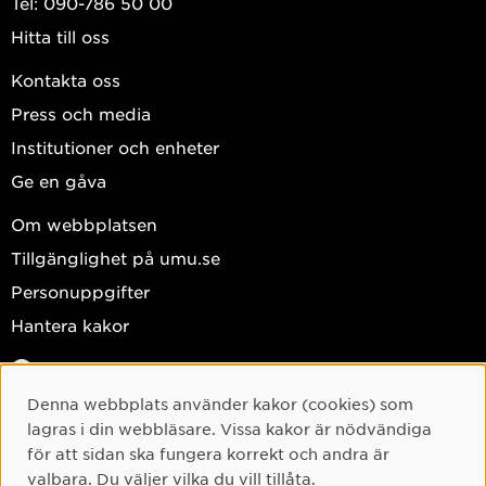
Tel: 090-786 50 00
Hitta till oss
Kontakta oss
Press och media
Institutioner och enheter
Ge en gåva
Om webbplatsen
Tillgänglighet på umu.se
Personuppgifter
Hantera kakor
Facebook
Instagram
Denna webbplats använder kakor (cookies) som
Cookie-samtycke
lagras i din webbläsare. Vissa kakor är nödvändiga
TikTok
för att sidan ska fungera korrekt och andra är
Youtube
valbara. Du väljer vilka du vill tillåta.