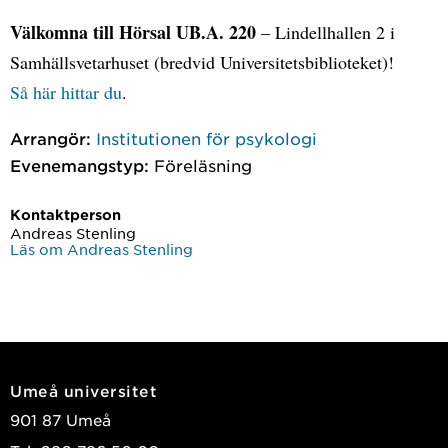
Välkomna till Hörsal UB.A. 220
– Lindellhallen 2 i
Samhällsvetarhuset (bredvid Universitetsbiblioteket)!
Så här hittar du
.
Arrangör:
Institutionen för psykologi
Evenemangstyp:
Föreläsning
Kontaktperson
Andreas Stenling
Läs om Andreas Stenling
Umeå universitet
901 87 Umeå