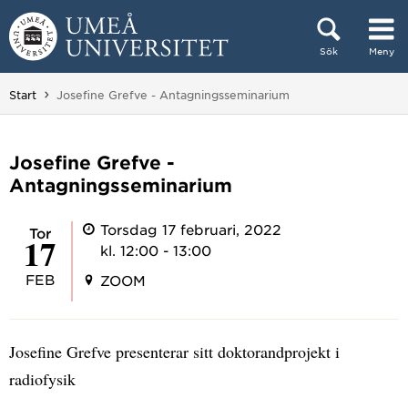
Hoppa direkt till innehållet
Sök
Meny
Huvudmenyn dold.
Du är här:
Start
Josefine Grefve - Antagningsseminarium
Josefine Grefve -
Antagningsseminarium
Torsdag 17 februari, 2022
tor
17
kl. 12:00 - 13:00
FEB
ZOOM
Josefine Grefve presenterar sitt doktorandprojekt i
radiofysik