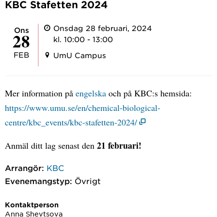
KBC Stafetten 2024
Onsdag 28 februari, 2024
ons
28
kl. 10:00 - 13:00
FEB
UmU Campus
Mer information på
engelska
och på KBC:s hemsida:
https://www.umu.se/en/chemical-biological-
centre/kbc_events/kbc-stafetten-2024/
21 februari!
Anmäl ditt lag senast den
Arrangör:
KBC
Evenemangstyp:
Övrigt
Kontaktperson
Anna Shevtsova